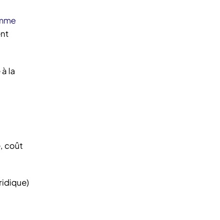
omme
ent
à la
é, coût
ridique)