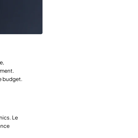
e,
ement.
re budget.
nics. Le
ence