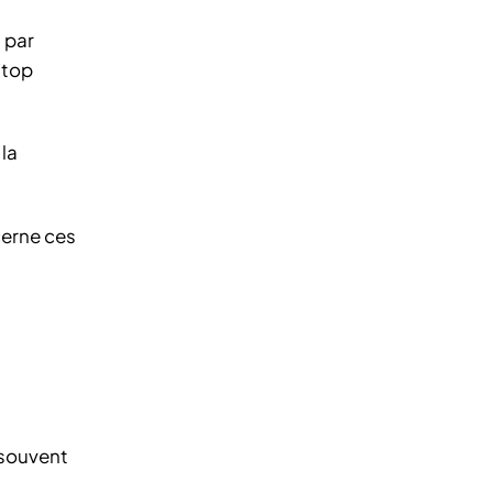
 par
 top
la
cerne ces
 souvent