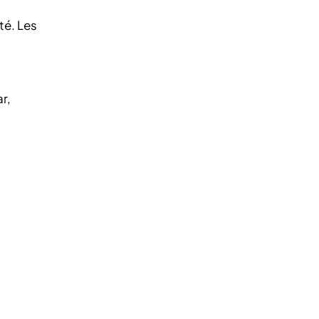
té. Les
s
r,