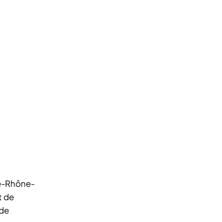
ne-Rhône-
t de
ode