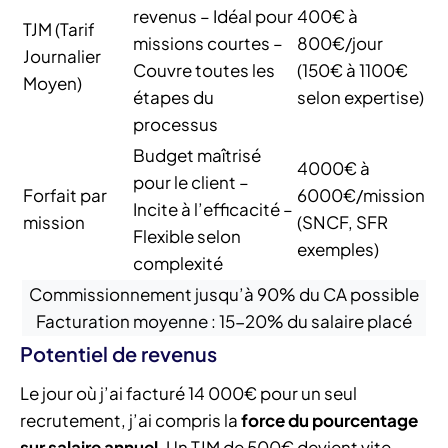
revenus – Idéal pour
400€ à
TJM (Tarif
missions courtes –
800€/jour
Journalier
Couvre toutes les
(150€ à 1100€
Moyen)
étapes du
selon expertise)
processus
Budget maîtrisé
4000€ à
pour le client –
Forfait par
6000€/mission
Incite à l’efficacité –
mission
(SNCF, SFR
Flexible selon
exemples)
complexité
Commissionnement jusqu’à 90% du CA possible
Facturation moyenne : 15-20% du salaire placé
Potentiel de revenus
Le jour où j’ai facturé 14 000€ pour un seul
recrutement, j’ai compris la
force du pourcentage
sur salaire annuel
. Un TJM de 500€ devient vite