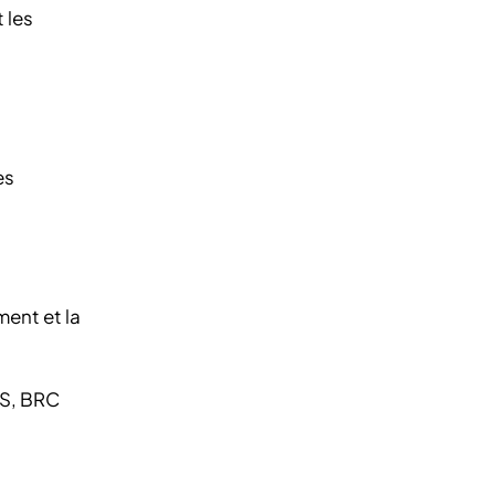
 les
es
ment et la
FS, BRC