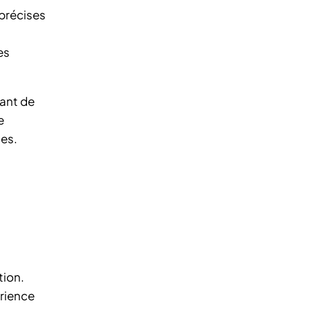
précises
es
tant de
e
tes.
tion.
érience