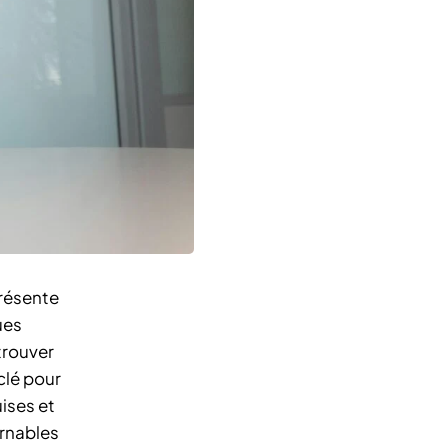
résente
ues
trouver
clé pour
ises et
rnables