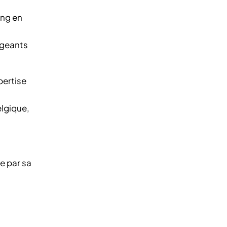
ing en
rigeants
pertise
elgique,
se par sa