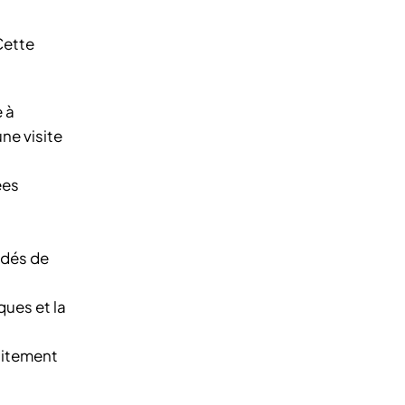
Cette
 à
ne visite
ées
édés de
ques et la
faitement