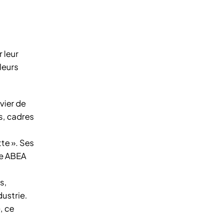
 leur
leurs
vier de
s, cadres
te ». Ses
me ABEA
s,
ustrie.
, ce