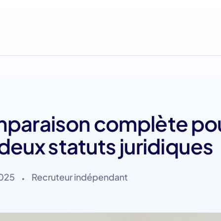
mparaison complète po
 deux statuts juridiques
2025
Recruteur indépendant