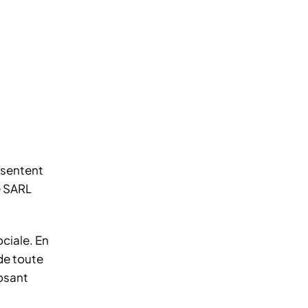
ésentent
e SARL
ciale. En
de toute
osant