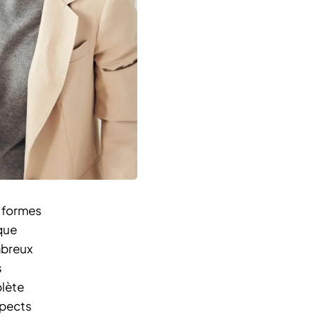
x formes
 que
mbreux
s
plète
spects