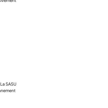
ssivement
. La SASU
onnement