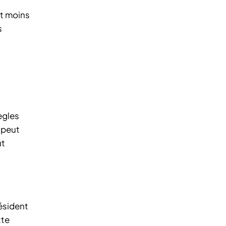
nt moins
s
ègles
 peut
ut
ésident
tte