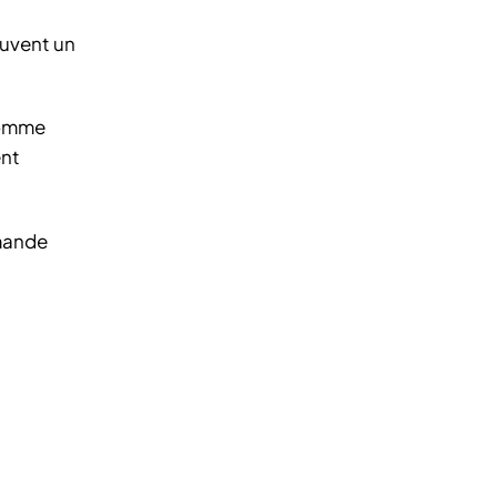
ouvent un
 comme
ent
emande