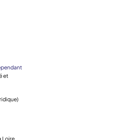
dépendant
é et
ridique)
 Loire.