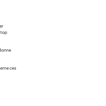
ar
 top
 Bonne
cerne ces