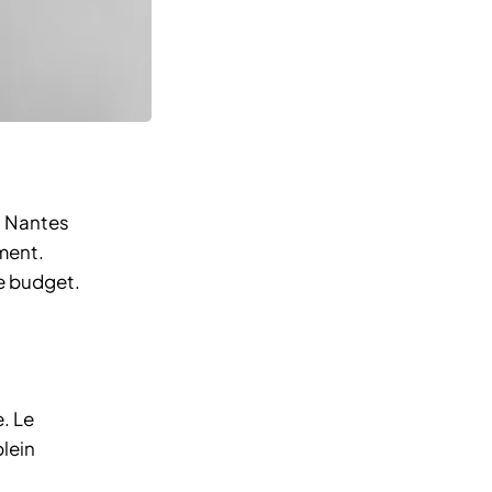
, Nantes
ment.
re budget.
. Le
plein