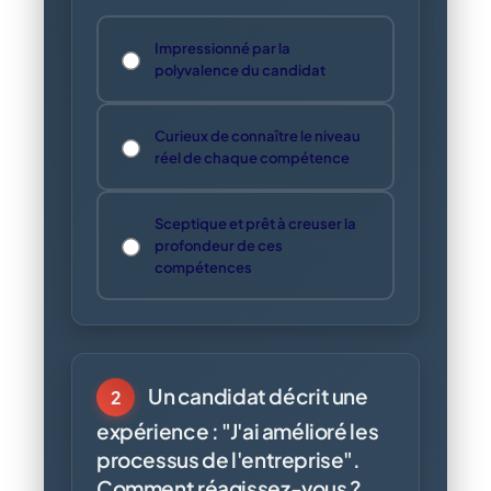
Impressionné par la
polyvalence du candidat
Curieux de connaître le niveau
réel de chaque compétence
Sceptique et prêt à creuser la
profondeur de ces
compétences
Un candidat décrit une
2
expérience : "J'ai amélioré les
processus de l'entreprise".
Comment réagissez-vous ?