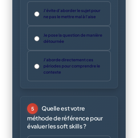
J'évite d'aborder le sujet pour
ne pas le mettre mal à l'aise
Je pose la question de manière
détournée
J'aborde directement ces
périodes pour comprendre le
contexte
Quelle est votre
5
méthode de référence pour
évaluer les soft skills ?