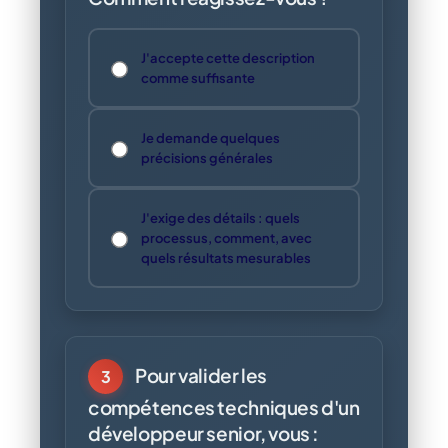
J'accepte cette description
comme suffisante
Je demande quelques
précisions générales
J'exige des détails : quels
processus, comment, avec
quels résultats mesurables
Pour valider les
3
compétences techniques d'un
développeur senior, vous :