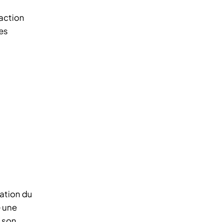
action
des
sation du
e une
e son