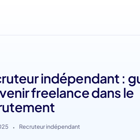
uteur indépendant : g
enir freelance dans le
rutement
025
Recruteur indépendant