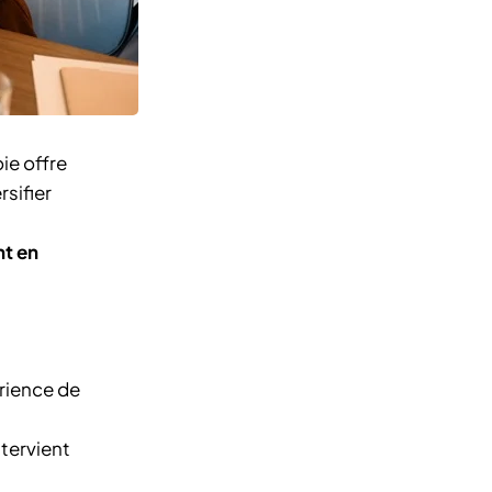
ie offre
sifier
s
nt en
rience de
ntervient