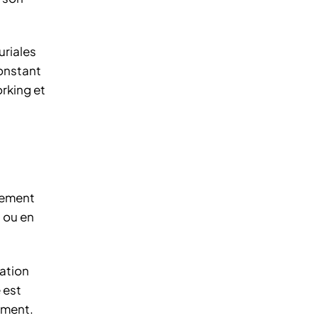
riales
constant
orking et
lement
t ou en
cation
 est
ement.