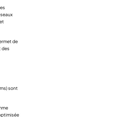
les
éseaux
et
permet de
t des
ems) sont
comme
 optimisée