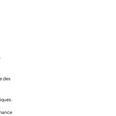
a
te des
iques.
rmance