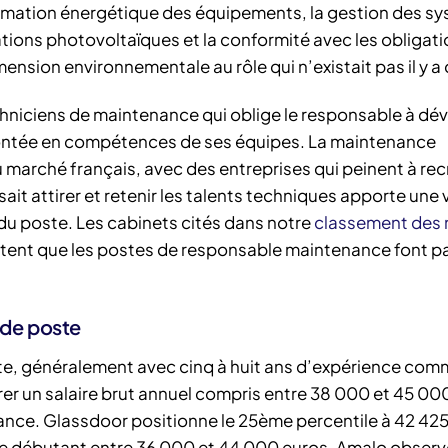
mmation énergétique des équipements, la gestion des s
ations photovoltaïques et la conformité avec les obligat
ension environnementale au rôle qui n’existait pas il y a 
techniciens de maintenance qui oblige le responsable à dé
 montée en compétences de ses équipes. La maintenance
 du marché français, avec des entreprises qui peinent à re
it attirer et retenir les talents techniques apporte une 
du poste. Les cabinets cités dans notre
classement des 
tent que les postes de responsable maintenance font pa
 de poste
te, généralement avec cinq à huit ans d’expérience co
er un salaire brut annuel compris entre 38 000 et 45 00
rance. Glassdoor positionne le 25ème percentile à 42 425
e débutant entre 36 000 et 44 000 euros. Amalo observ