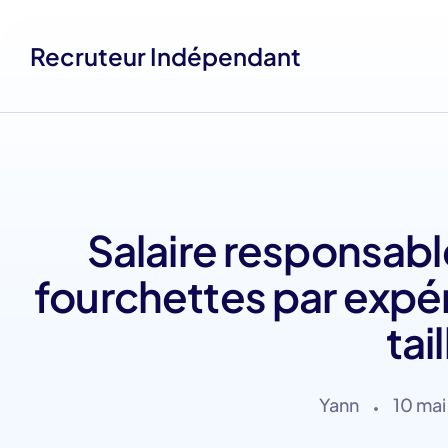
Recruteur Indépendant
Salaire responsab
fourchettes par expér
tai
Yann
10 ma