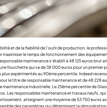
ité et de la fiabilité de l’outil de production, le profess
our maximiser le temps de fonctionnement des équipemen
 responsable maintenance s’établit à 48 125 euros brut a
 une fourchette qui va de 38 000 euros pour un premier 
les plus expérimentés au 90ème percentile. Indeed recens
our le titre de responsable maintenance et de 48 228 eu
le maintenance industrielle. Le 25ème percentile de Gla
uros. Les responsables maintenance et travaux neufs, qui
vestissement, atteignent une moyenne de 53 750 euros a
ensemble des paramètres qui déterminent la rémunération