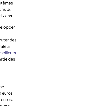
ystèmes
ions du
dix ans.
velopper
cruter des
valeur
meilleurs
rtie des
mme
0 euros
 euros.
e une