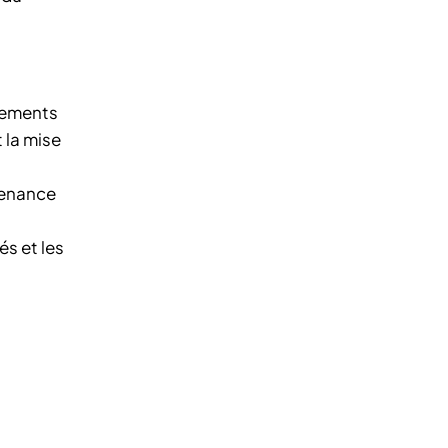
ipements
t la mise
tenance
és et les