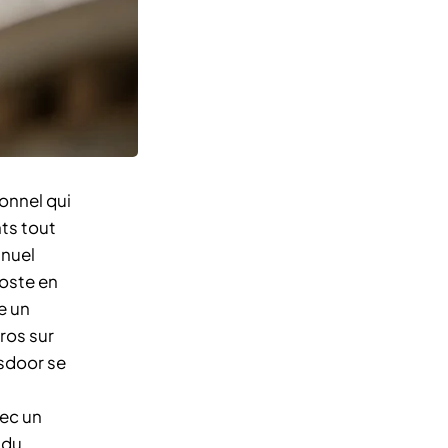
ionnel qui
ts tout
nnuel
poste en
e un
ros sur
ssdoor se
vec un
 du