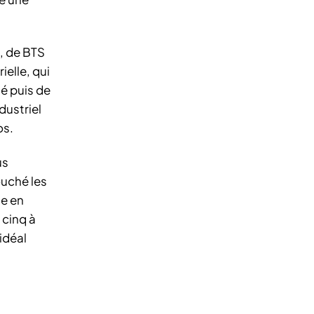
, de BTS
elle, qui
sé puis de
dustriel
os.
us
ouché les
ne en
 cinq à
 idéal