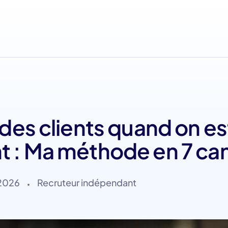
es clients quand on es
t : Ma méthode en 7 ca
 2026
Recruteur indépendant