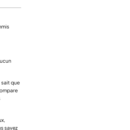
mmis
 aucun
 sait que
 compare
s
ux,
us savez