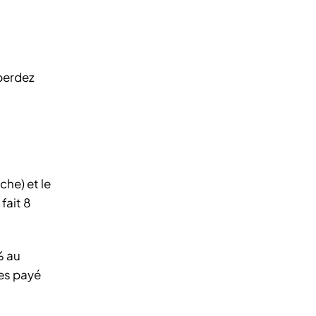
 perdez
che) et le
fait 8
% au
tes payé