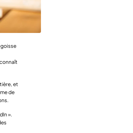
ngoisse
 connaît
tière, et
tème de
ons.
dIn ».
des