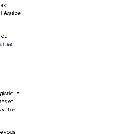
 est
 l’équipe
s du
ur les
ogistique
tes et
 votre
de vous