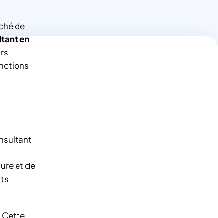
ché de
ltant en
urs
inctions
nsultant
ure et de
nts
. Cette