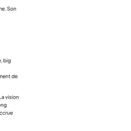
rme. Son
, big
ement de
La vision
ong
accrue