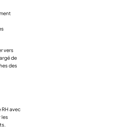
ement
es
r vers
hargé de
ches des
e RH avec
 les
ts.