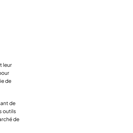
 leur
pour
ie de
tant de
s outils
arché de