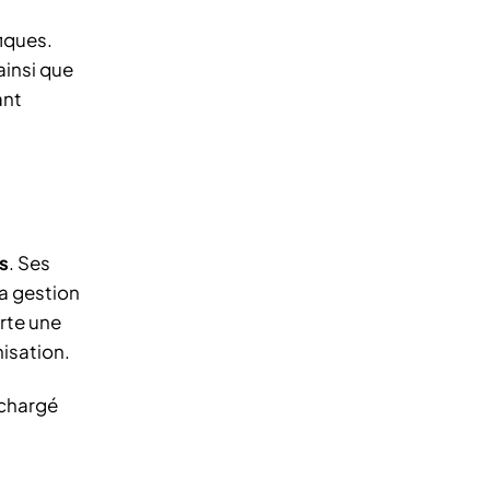
fiques.
 ainsi que
ant
s
. Ses
a gestion
rte une
nisation.
 chargé