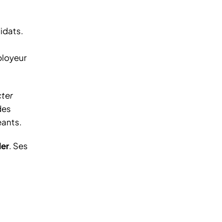
idats.
ployeur
ter
des
eants.
ler
. Ses