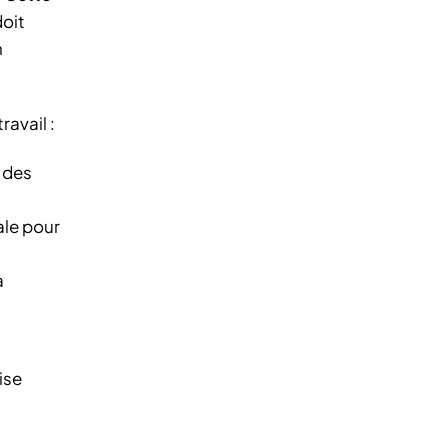
doit
n
avail :
 des
ale pour
a
ise