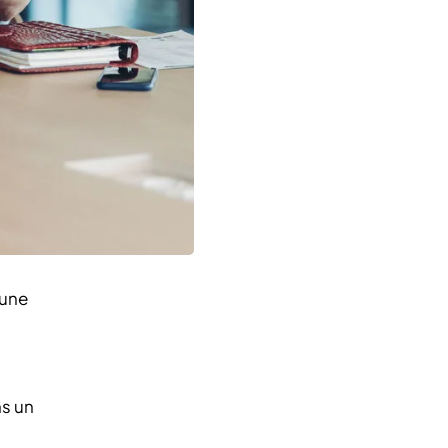
’une
ns un