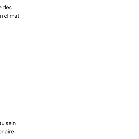
e des
un climat
au sein
enaire