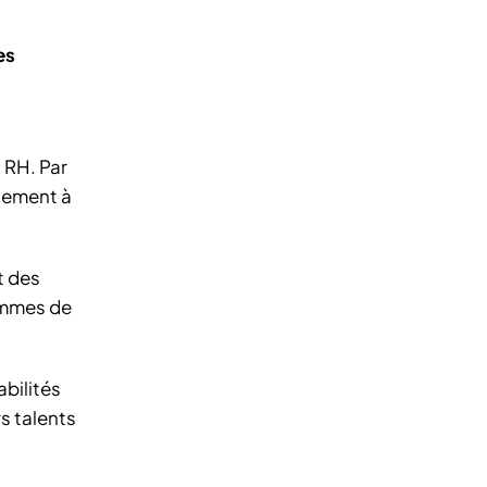
es
 RH. Par
ctement à
t des
rammes de
abilités
s talents