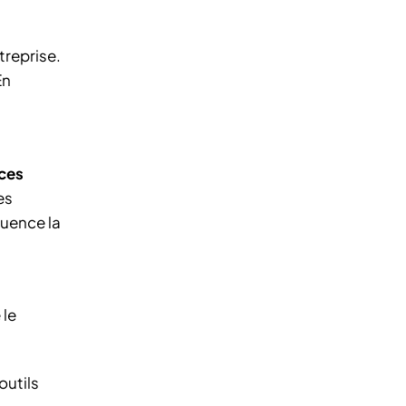
treprise.
En
ces
es
quence la
 le
outils