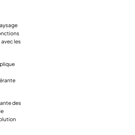
 paysage
fonctions
 avec les
plique
érante
grante des
ie
olution