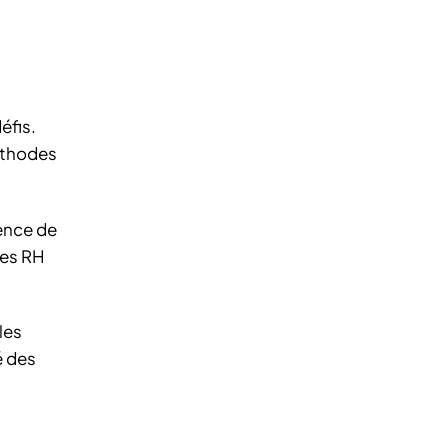
éfis.
éthodes
ience de
Les RH
les
é des