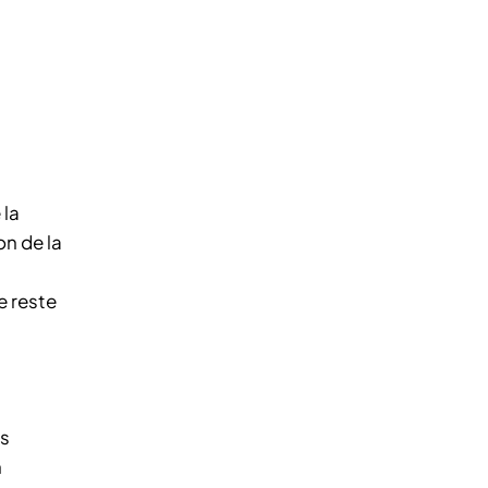
 la
on de la
e reste
es
n