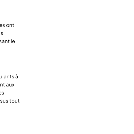
ses ont
ns
sant le
ulants à
ant aux
es
ssus tout