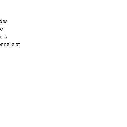
 des
au
urs
nnelle et