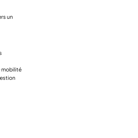
ers un
s
 mobilité
gestion