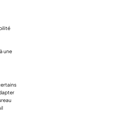
ilité
 à une
certains
adapter
ureau
il