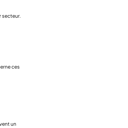
r secteur.
cerne ces
vent un