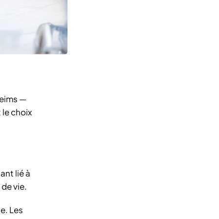
Reims —
le choix
nt lié à
 de vie.
e. Les