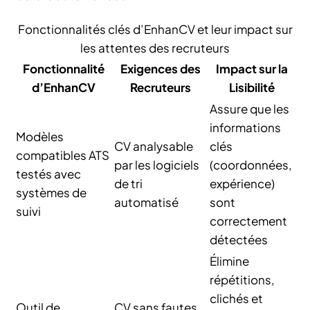
Fonctionnalités clés d’EnhanCV et leur impact sur
les attentes des recruteurs
Fonctionnalité
Exigences des
Impact sur la
d’EnhanCV
Recruteurs
Lisibilité
Assure que les
informations
Modèles
CV analysable
clés
compatibles ATS
par les logiciels
(coordonnées,
testés avec
de tri
expérience)
systèmes de
automatisé
sont
suivi
correctement
détectées
Élimine
répétitions,
clichés et
Outil de
CV sans fautes,