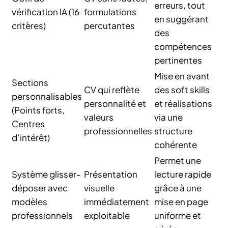
erreurs, tout
vérification IA (16
formulations
en suggérant
critères)
percutantes
des
compétences
pertinentes
Mise en avant
Sections
CV qui reflète
des soft skills
personnalisables
personnalité et
et réalisations
(Points forts,
valeurs
via une
Centres
professionnelles
structure
d’intérêt)
cohérente
Permet une
Système glisser-
Présentation
lecture rapide
déposer avec
visuelle
grâce à une
modèles
immédiatement
mise en page
professionnels
exploitable
uniforme et