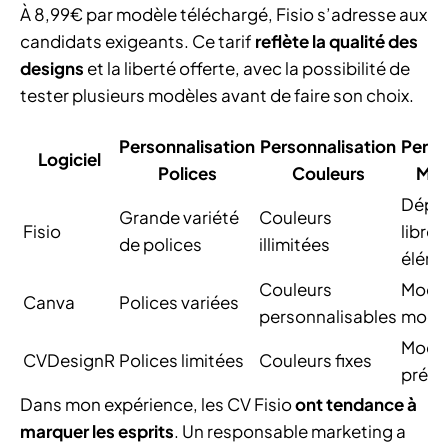
À 8,99€ par modèle téléchargé, Fisio s’adresse aux
candidats exigeants. Ce tarif
reflète la qualité des
designs
et la liberté offerte, avec la possibilité de
tester plusieurs modèles avant de faire son choix.
Personnalisation
Personnalisation
Perso
Logiciel
Polices
Couleurs
Mis
Dépl
Grande variété
Couleurs
Fisio
libre 
de polices
illimitées
éléme
Couleurs
Modè
Canva
Polices variées
personnalisables
modif
Modè
CVDesignR
Polices limitées
Couleurs fixes
prédé
Dans mon expérience, les CV Fisio
ont tendance à
marquer les esprits
. Un responsable marketing a