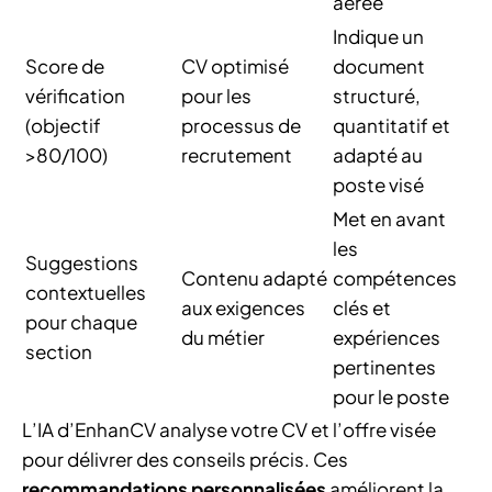
aérée
Indique un
Score de
CV optimisé
document
vérification
pour les
structuré,
(objectif
processus de
quantitatif et
>80/100)
recrutement
adapté au
poste visé
Met en avant
les
Suggestions
Contenu adapté
compétences
contextuelles
aux exigences
clés et
pour chaque
du métier
expériences
section
pertinentes
pour le poste
L’IA d’EnhanCV analyse votre CV et l’offre visée
pour délivrer des conseils précis. Ces
recommandations personnalisées
améliorent la