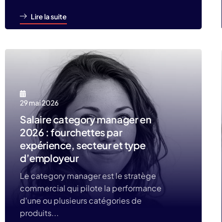
Lire la suite
29 mai 2026
Salaire category manager en
2026 : fourchettes par
expérience, secteur et type
d’employeur
Le category manager est le stratège
commercial qui pilote la performance
d'une ou plusieurs catégories de
produits...